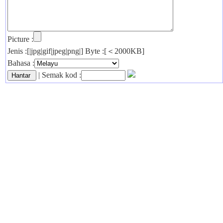
Picture :
Jenis :[|jpg|gif|jpeg|png|] Byte :[＜2000KB]
Bahasa :
| Semak kod :