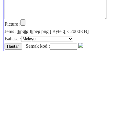
Picture :
Jenis :[|jpg|gif|jpeg|png|] Byte :[＜2000KB]
Bahasa :
| Semak kod :