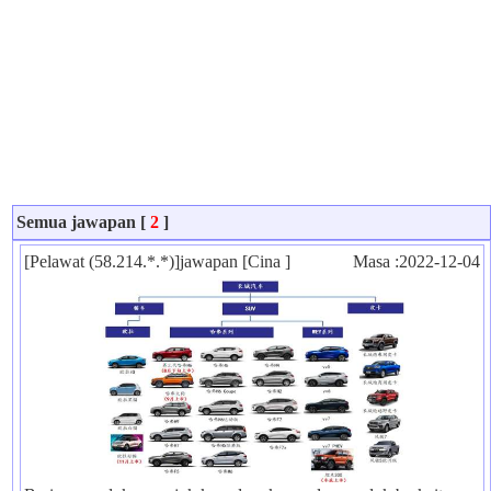
Semua jawapan [
2
]
[Pelawat (58.214.*.*)]jawapan [Cina ]
Masa :2022-12-04