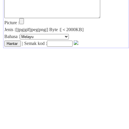
Picture :
Jenis :[|jpg|gif|jpeg|png|] Byte :[＜2000KB]
Bahasa :
| Semak kod :