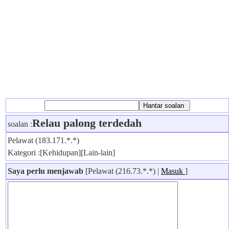
Relau palong terdedah
soalan :
Pelawat (183.171.*.*)
Kategori :[Kehidupan][Lain-lain]
Saya perlu menjawab
[Pelawat (216.73.*.*) |
Masuk
]