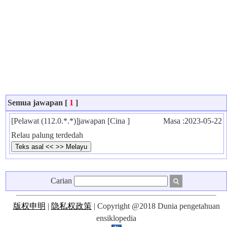
Semua jawapan [
1
]
[Pelawat (112.0.*.*)]jawapan [Cina ]
Masa :2023-05-22
Relau palung terdedah
Carian
版权申明
|
隐私权政策
| Copyright @2018 Dunia pengetahuan
ensiklopedia