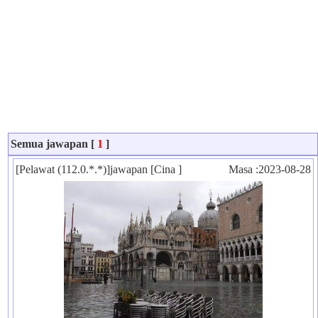
Semua jawapan [
1
]
[Pelawat (112.0.*.*)]jawapan [Cina ]
Masa :2023-08-28