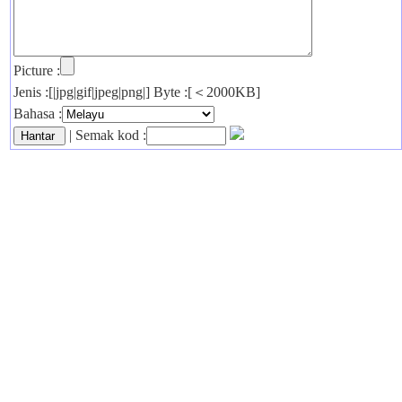
Picture :
Jenis :[|jpg|gif|jpeg|png|] Byte :[＜2000KB]
Bahasa :
| Semak kod :