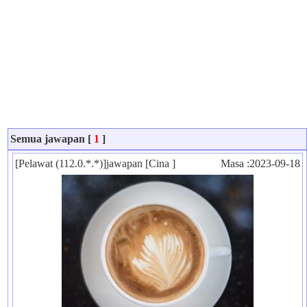
Semua jawapan [
1
]
[Pelawat (112.0.*.*)]jawapan [Cina ]
Masa :2023-09-18