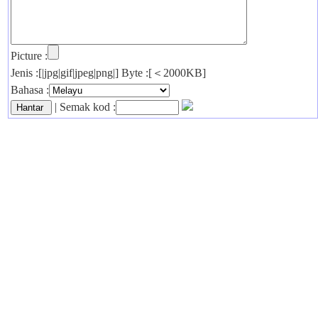
Picture :
Jenis :[|jpg|gif|jpeg|png|] Byte :[＜2000KB]
Bahasa :
| Semak kod :