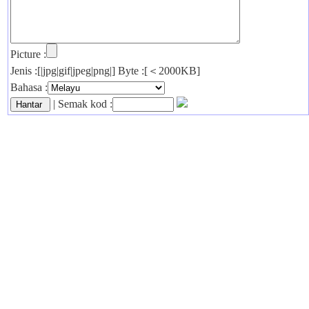
Picture :
Jenis :[|jpg|gif|jpeg|png|] Byte :[＜2000KB]
Bahasa :
| Semak kod :