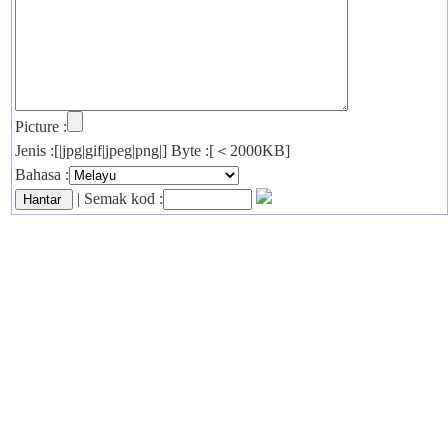
Picture :
Jenis :[|jpg|gif|jpeg|png|] Byte :[＜2000KB]
Bahasa :
| Semak kod :