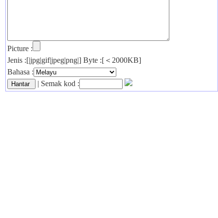
Picture :
Jenis :[|jpg|gif|jpeg|png|] Byte :[＜2000KB]
Bahasa :
| Semak kod :