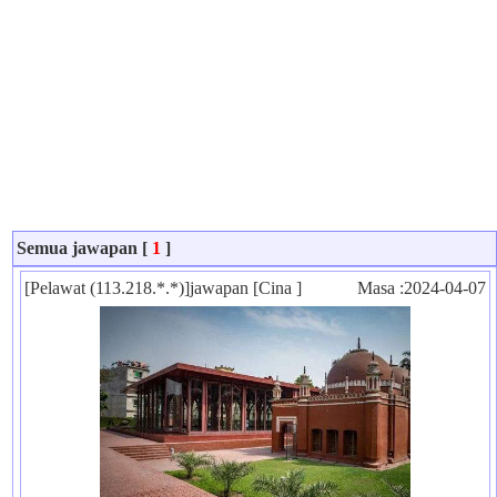
Semua jawapan [
1
]
[Pelawat (113.218.*.*)]jawapan [Cina ]
Masa :2024-04-07