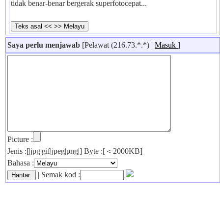
tidak benar-benar bergerak superfotocepat...
Saya perlu menjawab
[Pelawat (216.73.*.*) |
Masuk
]
Picture :
Jenis :[|jpg|gif|jpeg|png|] Byte :[＜2000KB]
Bahasa :
| Semak kod :