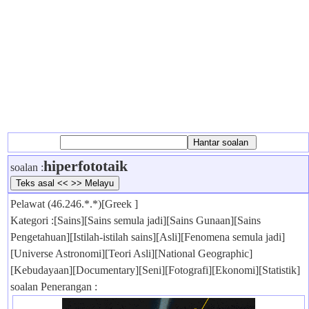
hiperfototaik
soalan :
Pelawat (46.246.*.*)[Greek ]
Kategori :[Sains][Sains semula jadi][Sains Gunaan][Sains
Pengetahuan][Istilah-istilah sains][Asli][Fenomena semula jadi]
[Universe Astronomi][Teori Asli][National Geographic]
[Kebudayaan][Documentary][Seni][Fotografi][Ekonomi][Statistik]
soalan Penerangan :