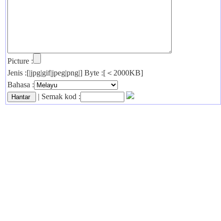
Picture :
Jenis :[|jpg|gif|jpeg|png|] Byte :[＜2000KB]
Bahasa :
| Semak kod :