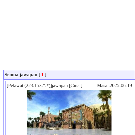
Semua jawapan [
1
]
[Pelawat (223.153.*.*)]jawapan [Cina ]
Masa :2025-06-19