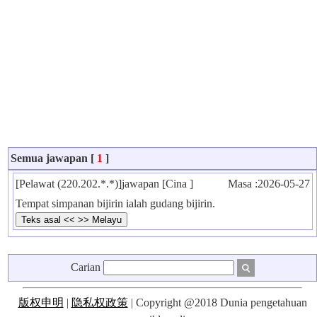
Semua jawapan [
1
]
[Pelawat (220.202.*.*)]jawapan [Cina ]
Masa :2026-05-27
Tempat simpanan bijirin ialah gudang bijirin.
Carian
版权申明
|
隐私权政策
| Copyright @2018 Dunia pengetahuan