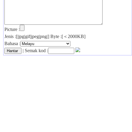
Picture :
Jenis :[|jpg|gif|jpeg|png|] Byte :[＜2000KB]
Bahasa :
| Semak kod :